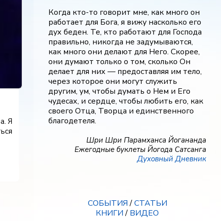
Когда кто-то говорит мне, как много он
работает для Бога, я вижу насколько его
дух беден. Те, кто работают для Господа
правильно, никогда не задумываются,
как много они делают для Него. Скорее,
они думают только о том, сколько Он
делает для них — предоставляя им тело,
через которое они могут служить
другим, ум, чтобы думать о Нем и Его
чудесах, и сердце, чтобы любить его, как
своего Отца, Творца и единственного
благодетеля.
а. Я
ться
Шри Шри Парамханса Йогананда
Ежегодные буклеты Йогода Сатсанга
Духовный Дневник
СОБЫТИЯ
/
СТАТЬИ
КНИГИ
/
ВИДЕО