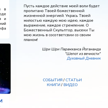
Пусть каждое действие моей воли будет
я в
пропитано Твоей божественной
роде
жизненной энергией. Укрась Твоей
я и
милостью каждую мою идею, каждое
кий
выражение, каждое стремление. О
зефа
Божественный Скульптор, высеки Ты
мою жизнь в сосответсвии со своим
планом!
Шри Шри Парамханса Йогананда
"Шепот из вечности"
Духовный Дневник
СОБЫТИЯ
/
СТАТЬИ
КНИГИ
/
ВИДЕО
И
О