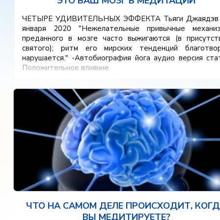
ЭТО ВАШ МОЗГ В МЕДИТАЦИИ
ЧЕТЫРЕ УДИВИТЕЛЬНЫХ ЭФФЕКТА Тьяги Джаядэв
января 2020 "Нежелательные привычные механи
преданного в мозге часто выжигаются (в присутст
святого); ритм его мирских тенденций благотво
нарушается." -Автобиография йога аудио версия ста
Положительное влияние
ЧТО НА САМОМ ДЕЛЕ ПРОИСХОДИТ, КОГ
ВЫ МЕДИТИРУЕТЕ?