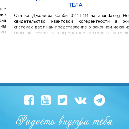
ТЕЛА
ьше
ике
Статья Джозефа Сэлби 02.11.18 на ananda.org Но
она
свидетельство квантовой когерентности в жи
 мы
системах дает нам представление о законном механи
 мы
скрытом секрете, посредством которого астраль
реальность, проникнутая божественным разум
создает, развивает и