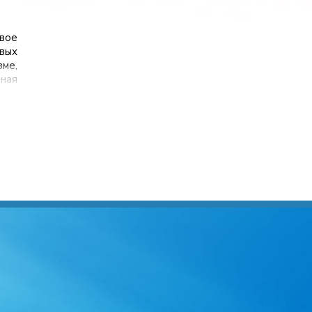
вое
вых
зме,
ная
ом,