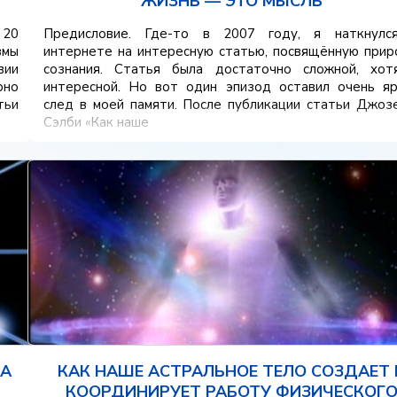
ЖИЗНЬ — ЭТО МЫСЛЬ
 20
Предисловие. Где-то в 2007 году, я наткнулс
змы
интернете на интересную статью, посвящённую при
вии
сознания. Статья была достаточно сложной, хот
рно
интересной. Но вот один эпизод оставил очень яр
тьи
след в моей памяти. После публикации статьи Джо
Сэлби «Как наше
ДА
КАК НАШЕ АСТРАЛЬНОЕ ТЕЛО СОЗДАЕТ 
КООРДИНИРУЕТ РАБОТУ ФИЗИЧЕСКОГ