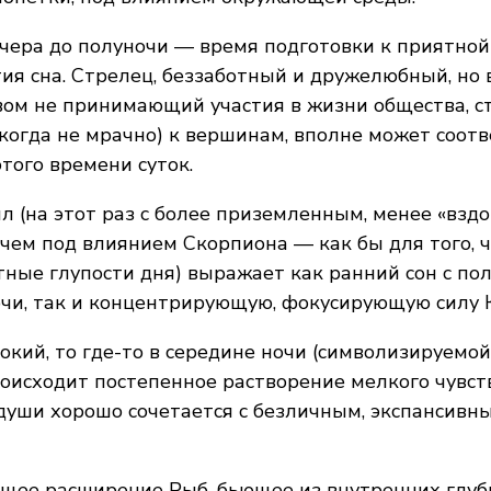
ечера до полуночи — время подготовки к приятной
тия сна. Стрелец, беззаботный и дружелюбный, но 
вом не принимающий участия в жизни общества, с
когда не мрачно) к вершинам, вполне может соот
того времени суток.
л (на этот раз с более приземленным, менее «взд
чем под влиянием Скорпиона — как бы для того, 
тные глупости дня) выражает как ранний сон с по
очи, так и концентрирующую, фокусирующую силу 
бокий, то где-то в середине ночи (символизируемой
роисходит постепенное растворение мелкого чувств
уши хорошо сочетается с безличным, экспансивн
щее расширение Рыб, бьющее из внутренних глуб