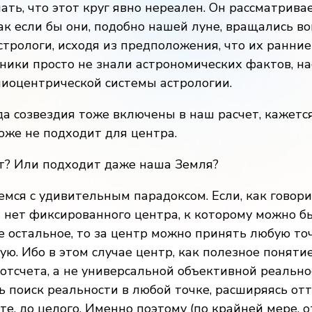
ть, что этот круг явно нереален. Он рассматрива
как если бы они, подобно нашей луне, вращались во
трологи, исходя из предположения, что их ранние
ики просто не знали астрономических фактов, н
иоцентрической системы астрологии.
гда созвездия тоже включены в наш расчет, кажетс
оже не подходит для центра.
т? Или подходит даже наша Земля?
мся с удивительным парадоксом. Если, как говори
 нет фиксированного центра, к которому можно б
е остальное, то за центр можно принять любую точ
ую. Ибо в этом случае центр, как полезное понятие
отсчета, а не универсальной объективной реальн
 поиск реальности в любой точке, расширяясь отт
те, до целого. Именно поэтому (по крайней мере, о