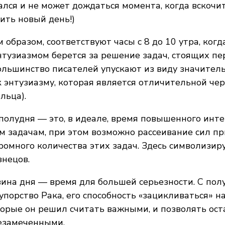
лся и не может дождаться момента, когда вскочит
ить новый день!)
 образом, соответствуют часы с 8 до 10 утра, когд
нтузиазмом берется за решение задач, стоящих пе
Большинство писателей упускают из виду значител
к энтузиазму, которая является отличительной че
льца).
 полудня — это, в идеале, время повышенного инте
 задачам, при этом возможно рассеивание сил п
ромного количества этих задач. Здесь символизир
нецов.
ина дня — время для большей серьезности. С полу
упорство Рака, его способность «зацикливаться» на
торые он решил считать важными, и позволять ос
незамеченными.