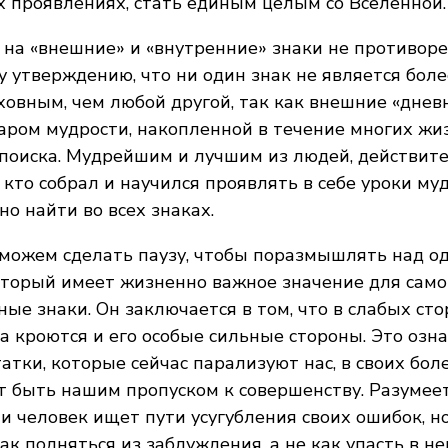
 проявлениях, стать единым целым со Вселенной.
 на «внешние» и «внутренние» знаки не противор
утверждению, что ни один знак не является бол
ховным, чем любой другой, так как внешние «днев
аром мудрости, накопленной в течение многих жи
поиска. Мудрейшим и лучшим из людей, действите
, кто собрал и научился проявлять в себе уроки му
о найти во всех знаках.
 можем сделать паузу, чтобы поразмышлять над о
оторый имеет жизненно важное значение для сам
ные знаки. Он заключается в том, что в слабых ст
а кроются и его особые сильные стороны. Это озна
атки, которые сейчас парализуют нас, в своих бол
т быть нашим пропуском к совершенству. Разумеет
ли человек ищет пути усугубления своих ошибок, но
как подняться из заблуждения, а не как упасть в н