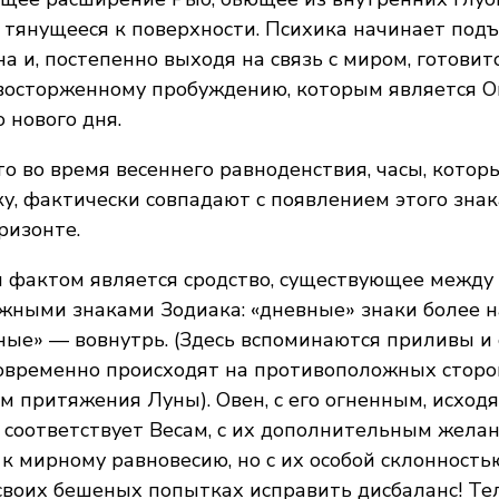
 тянущееся к поверхности. Психика начинает подъ
на и, постепенно выходя на связь с миром, готовит
восторженному пробуждению, которым является Ов
о нового дня.
то во время весеннего равноденствия, часы, котор
у, фактически совпадают с появлением этого знак
ризонте.
фактом является сродство, существующее между
жными знаками Зодиака: «дневные» знаки более 
чные» — вовнутрь. (Здесь вспоминаются приливы и
овременно происходят на противоположных сторо
м притяжения Луны). Овен, с его огненным, исхо
 соответствует Весам, с их дополнительным жела
 к мирному равновесию, но с их особой склонность
своих бешеных попытках исправить дисбаланс! Те