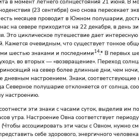
ита в момент летнего солнцестояния 21 июня. В м
ноденствия (23 сентября) оно снова пересекает эк
есть месяцев проводит в Южном полушарии, дости
нас на севере приходится на 22 декабря, в день з
я. Это циклическое путешествие дает интересную
. Кажется очевидным, что существует тонкое общ
14
ми шестью знаками и последними
.* В первых ш
«уход», во вторых — «возвращение». Переход солнц
риносящий на север более длинные дни, чем ночи
ее дневным настроением. Знаки, соответствующие
да Северное полушарие отклоняется от солнца, со
у настроению.
оотнести эти знаки с часами суток, выделив им по 
асов утра. Настроение Овна соответствует периоду
. (Чтобы ассоциировать эти часы с Овном, нужно с
представить себе здорового, энергичного человека