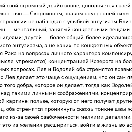
й свой огромный драйв вовне, дополняется своей
жностью — Скорпионом, знаком внутренней силы.
стрологии не наблюдал с улыбкой энтузиазм Близ
дин — ментальный, занятый конкретными вещами 
 идеями; другой — более общий, более идеализир
мого энтузиазма, а не каких-то конкретных объект
 Рака на вопросах личного характера компенсируе
ысле, упрекается) концентрацией Козерога на бол
ных вопросах. Лев и Водолей оба стремятся возвыс
но Лев делает это чаще с ощущением, что он сам я
о того добра, которое он делает, тогда как Водоле
 над такими личными соображениями, концентрир
й картине: пользе, которую от него получат други
ц, оба стремятся проникнуть сквозь тонкие швы ж
это из-за своей озабоченности мелкими деталями,
это из желания расшириться, войти в жизнь во вс