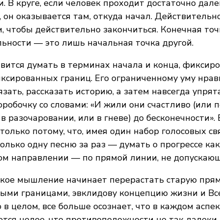
. В круге, если человек проходит достаточно дал
 он оказывается там, откуда начал. Действительно
м, чтобы действительно закончиться. Конечная то
ьности — это лишь начальная точка другой.
вится думать в терминах начала и конца, фиксир
ксированных границ. Его ограниченному уму нрав
язать, рассказать историю, а затем навсегда упрят
робочку со словами: «И жили они счастливо (или п
 в разочаровании, или в гневе) до бесконечности».
только потому, что, имея один набор голосовых свя
олько одну песню за раз — думать о прогрессе ка
ом направлении — по прямой линии, не допускающ
ское мышление начинает перерастать старую прям
ыми границами, эвклидову концепцию жизни и Вс
 в целом, все больше осознает, что в каждом аспе
тся целое, что противоположности не так далеки 