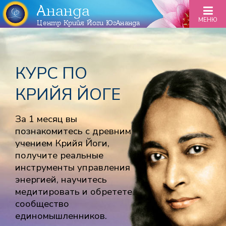
Ананда
МЕНЮ
Центр Крийя Йоги ЮгАнанда
КУРС ПО
КРИЙЯ ЙОГЕ
За 1 месяц вы
познакомитесь с древним
учением Крийя Йоги,
получите реальные
инструменты управления
энергией, научитесь
медитировать и обретете
сообщество
единомышленников.