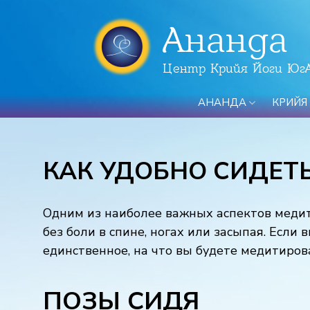
Ананда
Центр Крийя Йоги Юг
АНАНДА
КРИЙЯ
КАК УДОБНО СИДЕТ
Одним из наиболее важных аспектов меди
без боли в спине, ногах или засыпая. Есл
единственное, на что вы будете медитирова
ПОЗЫ СИДЯ