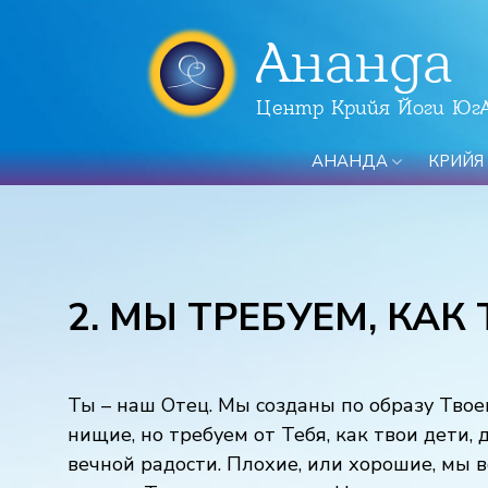
Ананда
Центр Крийя Йоги Юг
АНАНДА
КРИЙЯ
2. МЫ ТРЕБУЕМ, КАК
Ты – наш Отец. Мы созданы по образу Твоем
нищие, но требуем от Тебя, как твои дети, 
вечной радости. Плохие, или хорошие, мы в