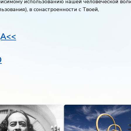
ависимому использованию нашей человеческой вол
ьзования), в сонастроенности с Твоей,
А<<
Ю