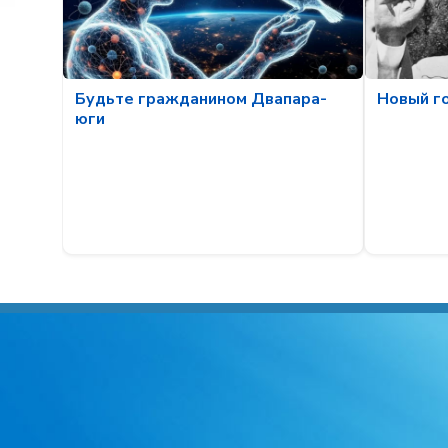
Будьте гражданином Двапара-
Новый го
юги