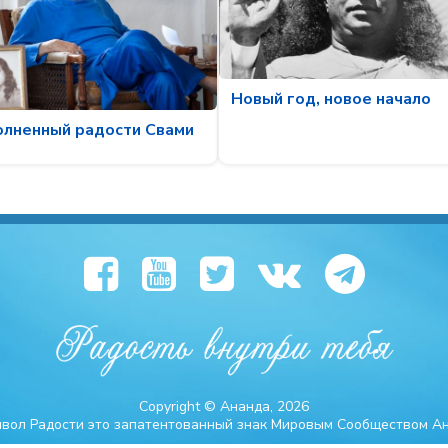
Новый год, новое начало
олненный радости Свами
Copyright © Ананда, 2026
мвол Радости это запатентованный знак Мировым Сообществом А