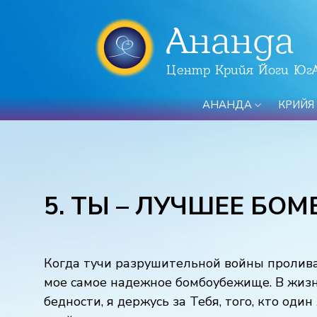
Ананда
Центр Крийя Йоги Юг
АНАНДА
КРИЙЯ
5. ТЫ – ЛУЧШЕЕ Б
Когда тучи разрушительной войны проливают
мое самое надежное бомбоубежище. В жизни 
бедности, я держусь за Тебя, того, кто оди