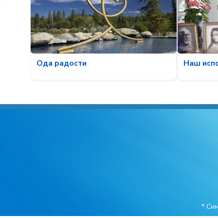
Наш исп
Ода радости
* Си