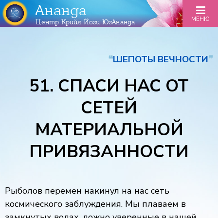
Ананда
МЕНЮ
Центр Крийя Йоги ЮгАнанда
❝
ШЕПОТЫ ВЕЧНОСТИ
❞
51. СПАСИ НАС ОТ
СЕТЕЙ
МАТЕРИАЛЬНОЙ
ПРИВЯЗАННОСТИ
Рыболов перемен накинул на нас сеть
космического заблуждения. Мы плаваем в
замкнутых водах, ложно уверенные в нашей