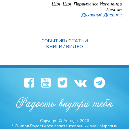
Шри Шри Парамханса Йогананда
Лекции
Духовный Дневник
СОБЫТИЯ
/
СТАТЬИ
КНИГИ
/
ВИДЕО
Copyright © Ананда, 2026
* Символ Радости это запатентованный знак Мировым