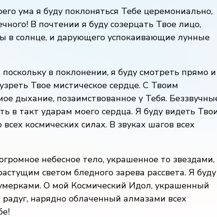
оего ума я буду поклоняться Тебе церемониально,
ечного! В почтении я буду созерцать Твое лицо,
 в солнце, и дарующего успокаивающие лунные
 поскольку в поклонении, я буду смотреть прямо и
 узреть Твое мистическое сердце. С Твоим
ое дыхание, позаимствованное у Тебя. Беззвучны
ть в такт ударам моего сердца. Я буду видеть Тво
 всех космических силах. В звуках шагов всех
 огромное небесное тело, украшенное то звездами,
астущим светом бледного зарева рассвета. Я буду
умерками. О мой Космический Идол, украшенный
 радуг, нарядно облаченный алмазами всех
бе!