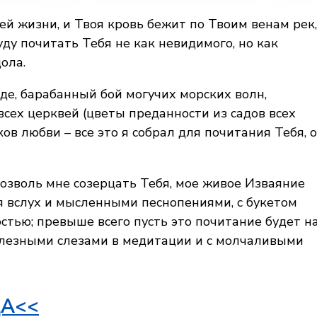
й жизни, и Твоя кровь бежит по Твоим венам рек,
уду почитать Тебя не как невидимого, но как
ола.
е, барабанный бой могучих морских волн,
сех церквей (цветы преданности из садов всех
ов любви – все это я собрал для почитания Тебя, о
позволь мне созерцать Тебя, мое живое Изваяние
я вслух и мысленными песнопениями, с букетом
тью; превыше всего пусть это почитание будет н
слезными слезами в медитации и с молчаливыми
А<<