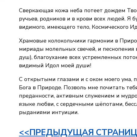
Сверкающая кожа неба потеет дождем Твое
ручьев, родников и в крови всех людей. Я б
видимого, имеющего тело, Космического Ид
Храмовые колокольчики гармонии в Природ
мириады молельных свечей, и песнопения в
душ), благоухание всех устремленных поток
видимый Идол моей души!
С открытыми глазами и с оком моего ума, 
Бога в Природе. Позволь мне почитать теб
преданности, активным служением и мудрос
языке любви, с сердечными шёпотами, бес
рыданиями интуиции.
<<ПРЕДЫДУЩАЯ СТРАНИЦ