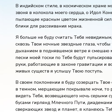
В индийском стиле, в космическом храме м
звоня в колокола моего сердца, о Идол Кон
пылающее красным цветом жизненной силы
блики для рассеивания мрака.
Я больше не буду считать Тебя невидимым,
сквозь Твои ночные звездные глаза, чтобы
дыханием в поднявшемся ветре я смешаю м
песни моей тоски по Тебе будут пульсирова
руки, работающие в законе гравитации и во
живых существ я услышу Твою поступь.
В своем поклонении я буду созерцать Твое
в темном, мерцающем покрывале ночи, то р
видеть Тебя, возвещающего ночь серыми с
бусами гирлянд Млечного Пути, диадемами
сверкающих звезд и планет, я кланяюсь Те