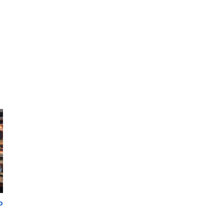
омех
Паутина Осознания