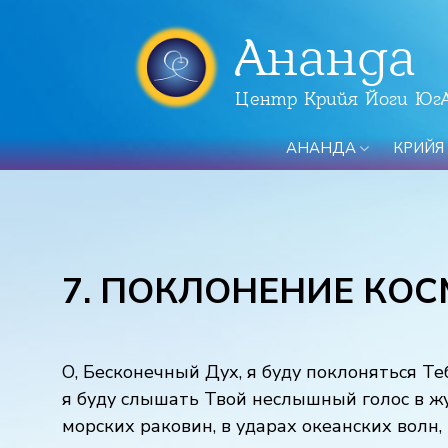
Ананда
Центр Крийя Йоги Юг
АНАНДА
КРИЙЯ
7. ПОКЛОНЕНИЕ КО
О, Бесконечный Дух, я буду поклоняться Те
я буду слышать Твой неслышный голос в жур
морских раковин, в ударах океанских волн, 