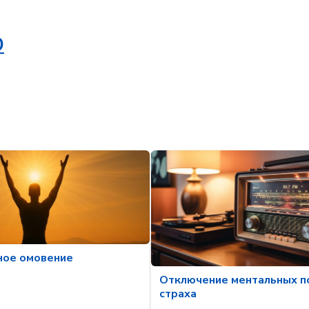
Ю
ное омовение
Отключение ментальных п
страха