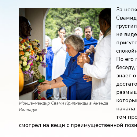
За неск
Свамидж
грустил
не виде
присутс
спокойн
По его 
беседу,
знает о
достато
размыш
которым
Мокша-мандир Свами Криянанды в Ананда
начала 
Вилладж
том про
смотрел на вещи с преимущественной пози