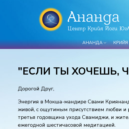
Ананда
Центр Крийя Йоги Юг
АНАНДА
КРИЙЯ
"ЕСЛИ ТЫ ХОЧЕШЬ, 
Дорогой Друг,
Энергия в Мокша-мандире Свами Криянанды
живой, с ощутимым присутствием любви и р
третья годовщина ухода Свамиджи, и жите
ежегодной шестичасовой медитацией.