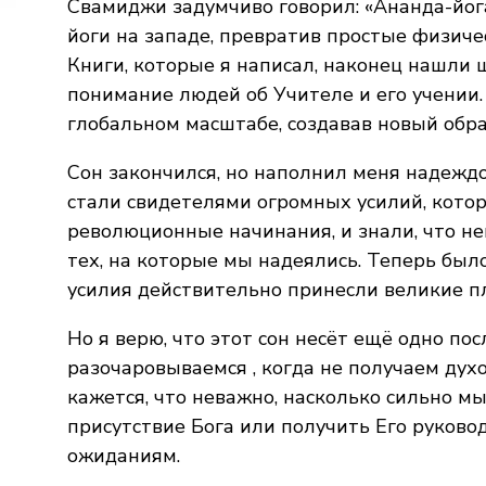
Свамиджи задумчиво говорил: «Ананда-йог
йоги на западе, превратив простые физич
Книги, которые я написал, наконец нашли
понимание людей об Учителе и его учении
глобальном масштабе, создавав новый обра
Сон закончился, но наполнил меня надеждо
стали свидетелями огромных усилий, кото
революционные начинания, и знали, что н
тех, на которые мы надеялись. Теперь был
усилия действительно принесли великие п
Но я верю, что этот сон несёт ещё одно пос
разочаровываемся , когда не получаем дух
кажется, что неважно, насколько сильно м
присутствие Бога или получить Его руково
ожиданиям.