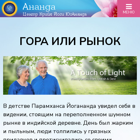
Ананда
МЕНЮ
Центр Крийя Йоги ЮгАнанда
ГОРА ИЛИ РЫНОК
В детстве Парамханса Йогананда увидел себя в
видении, стоящим на переполненном шумном
рынке в индийской деревне. День был жарким
и пыльным, люди толпились у грязных
прилавков и протискивались со своими