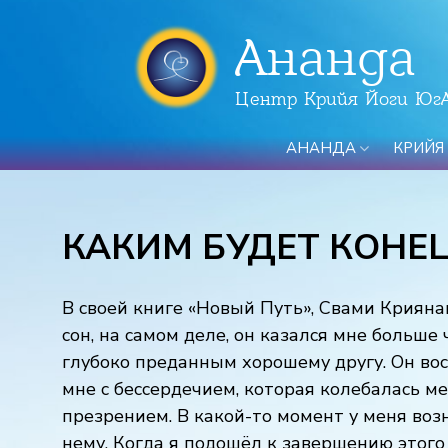
Ананда
Центр Крийя Йоги Юг
АНАНДА
КРИЙЯ
КАКИМ БУДЕТ КОНЕ
В своей книге «Новый Путь», Свами Криян
сон, на самом деле, он казался мне больше 
глубоко преданным хорошему другу. Он вос
мне с бессердечием, которая колебалась 
презрением. В какой-то момент у меня воз
нему. Когда я подошёл к завершению этого 