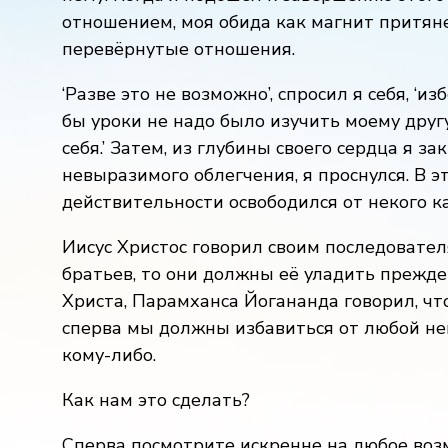
отношением, моя обида как магнит притяне
перевёрнутые отношения.
‘Разве это не возможно’, спросил я себя, ‘
бы уроки не надо было изучить моему другу
себя.’ Затем, из глубины своего сердца я за
невыразимого облегчения, я проснулся. В э
действительности освободился от некого к
Иисус Христос говорил своим последователя
братьев, то они должны её уладить прежде
Христа, Парамханса Йогананда говорил, чт
сперва мы должны избавиться от любой не
кому-либо.
Как нам это сделать?
Сперва посмотрите искренне на любое воз