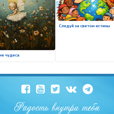
Следуй за светом истины
ие чудеса