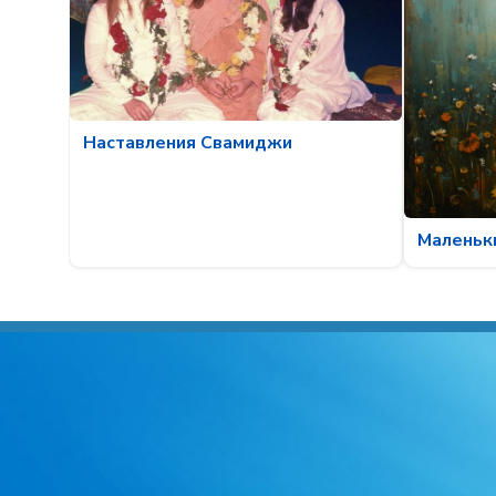
Наставления Свамиджи
Маленьк