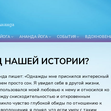
Ананда
 ЙОГА
АНАНДА ЙОГА
СОБЫТИЯ
ВДОХНОВЕН
Ц НАШЕЙ ИСТОРИИ?
анда пишет: «Однажды мне приснился интересный
чем просто сон. Я увидел себя в другой жизни,
пользовался моей любовью к нему и относился ко
между снисходительностью и откровенным
никло чувство глубокой обиды по отношению к
воплощения, я понял, что если умру с таким