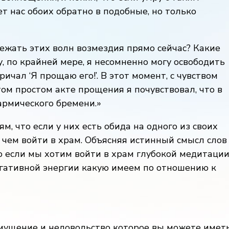
т нас обоих обратно в подобные, но только
избежать этих волн возмездия прямо сейчас? Какие
, по крайней мере, я несомненно могу освободить
кричал ‘Я прощаю его!’. В этот момент, с чувством
том простом акте прощения я почувствовал, что в
армического бремени.»
м, что если у них есть обида на одного из своих
 чем войти в храм. Объясняя истинный смысл слов
о если мы хотим войти в храм глубокой медитации
гативной энергии какую имеем по отношению к
мущение и недовольство которое вы можете имет