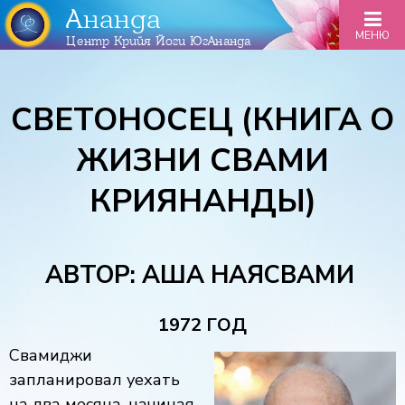
Ананда
МЕНЮ
Центр Крийя Йоги ЮгАнанда
СВЕТОНОСЕЦ (КНИГА О
ЖИЗНИ СВАМИ
КРИЯНАНДЫ)
АВТОР: АША НАЯСВАМИ
1972 ГОД
Свамиджи
запланировал уехать
на два месяца, начиная