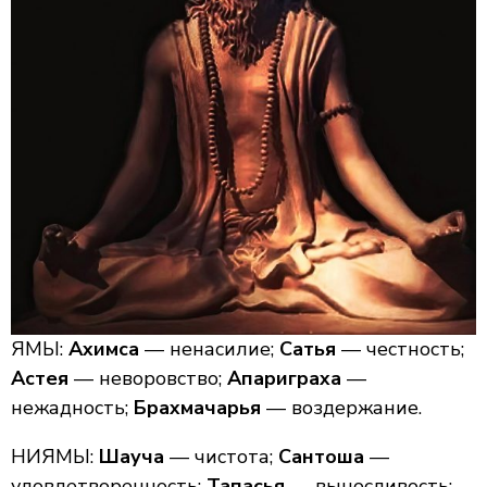
ЯМЫ:
Ахимса
— ненасилие;
Сатья
— честность;
Астея
— неворовство;
Апариграха
—
нежадность;
Брахмачарья
— воздержание.
НИЯМЫ:
Шауча
— чистота;
Сантоша
—
удовлетворенность;
Тапасья
— выносливость;