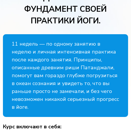
ФУНДАМЕНТ СВОЕЙ
ПРАКТИКИ ЙОГИ.
11 недель — по одному занятию в
неделю и личная интенсивная практика
после каждого занятия. Принципы,
описанные древним риши Патанджали,
помогут вам гораздо глубже погрузиться
в океан сознания и увидеть то, что вы
раньше просто не замечали, и без чего
невозможен никакой серьезный прогресс
в йоге.
Курс включают в себя: