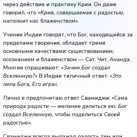
через действие и практику Крии. Он даже
говорил, что
«Крия, совершаемая с радостью,
наполнит нас блаженством».
Учения Индии говорят, что Бог, находящийся за
пределами творения, обладает тремя
основными качествами: существованием,
осознанием и блаженством —
Сат, Чит, Ананда.
Многие спрашивают:
«Зачем Бог создал
Вселенную?»
В Индии типичный ответ:
«Это
лила Бога, Его игра».
Лично я предпочитаю ответ Свамиджи:
«Сама
природа радости — желание делиться ею. Бог
создал Вселенную, чтобы поделиться Своей
радостью».
Свамиджи всегда выражал радость тем или