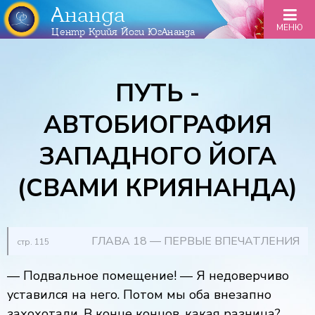
Ананда
МЕНЮ
Центр Крийя Йоги ЮгАнанда
ПУТЬ -
АВТОБИОГРАФИЯ
ЗАПАДНОГО ЙОГА
(СВАМИ КРИЯНАНДА)
ГЛАВА 18 — ПЕРВЫЕ ВПЕЧАТЛЕНИЯ
стр. 115
— Подвальное помещение! — Я недоверчиво
уставился на него. Потом мы оба внезапно
захохотали. В конце концов, какая разница?