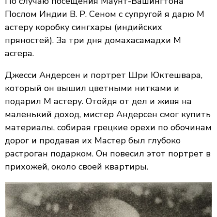
По случаю посещения Маунт-Вашингтона
Послом Индии В. Р. Сеном с супругой я дарю М
астеру коробку
сингхары
(индийских
пряностей). За три дня до
махасамадхи
М
асгера.
Джесси Андерсен и портрет Шри Юктешвара,
который он вышил цветными нитками и
подарил М астеру. Отойдя от дел и живя на
маленький доход, мистер Андерсен смог купить
материалы, собирая грецкие орехи по обочинам
дорог и продавая их Мастер был глубоко
растроган подарком. Он повесил этот портрет в
прихожей, около своей квартиры.