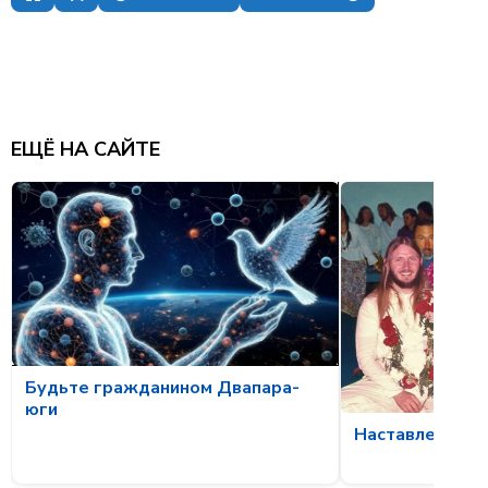
ОГЛАВЛЕНИЕ
ЕЩЁ НА САЙТЕ
Будьте гражданином Двапара-
юги
Наставления С