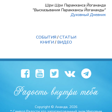
Шри Шри Парамханса Йогананда
"Высказывания Парамхансы Йогананды"
Духовный Дневник
СОБЫТИЯ
/
СТАТЬИ
КНИГИ
/
ВИДЕО
Copyright © Ананда, 2026
* Символ Радости это запатентованный знак Мировым