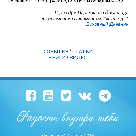
не скажет: "Отец, руководи мной и обладай мной".
Шри Шри Парамханса Йогананда
"Высказывания Парамхансы Йогананды"
Духовный Дневник
СОБЫТИЯ
/
СТАТЬИ
КНИГИ
/
ВИДЕО
Copyright © Ананда, 2026