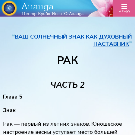
Ананда
МЕНЮ
Центр Крийя Йоги ЮгАнанда
❝
ВАШ СОЛНЕЧНЫЙ ЗНАК КАК ДУХОВНЫЙ
НАСТАВНИК
❞
РАК
ЧАСТЬ 2
Глава
5
Знак
Рак — первый из летних знаков. Юношеское
настроение весны уступает место большей