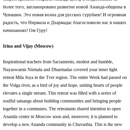
более того, запланировано развитие новой Ананда-общины в
Чувашии. Это новая волна для русских гурубаев! И огромная
радость, что Нирмала и Дхармадас благословили нас в наших
начинаниях! Ом Гуру!
Irina and Vijay (Moscow)
Inspirational teachers from Sacramento, modest and humble,
Nayaswamis Nirmala and Dharmadas covered your inner light
retreat Mila Joya in the Tver region. The entire Week had passed on
the Volga river, as a bird of joy and hope, uniting hearts of people
elevates a single stream. This retreat was filled with a series of
soulful satsangs about building communities and bringing people
together in a communes. The retreatants shared intention to open
Ananda center in Moscow soon and, moreover, it is planned to
develop a new Ananda community in Chuvashia. This is the new