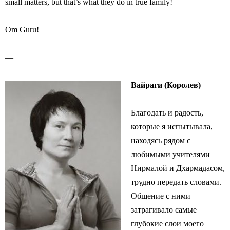
small matters, but that’s what they do in true family!
Om Guru!
—
Вайраги (Королев)
Благодать и радость,
которые я испытывала,
находясь рядом с
любимыми учителями
Нирмалой и Дхармадасом,
трудно передать словами.
Общение с ними
затрагивало самые
глубокие слои моего