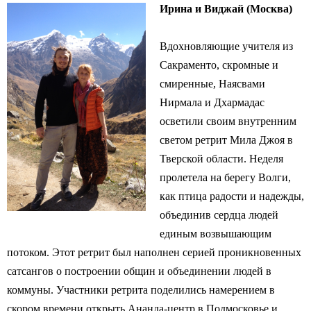
Ирина и Виджай (Москва)
Вдохновляющие учителя из
Сакраменто, скромные и
смиренные, Наясвами
Нирмала и Дхармадас
осветили своим внутренним
светом ретрит Мила Джоя в
Тверской области. Неделя
пролетела на берегу Волги,
как птица радости и надежды,
объединив сердца людей
единым возвышающим
потоком. Этот ретрит был наполнен серией проникновенных
сатсангов о построении общин и объединении людей в
коммуны. Участники ретрита поделились намерением в
скором времени открыть Ананда-центр в Подмосковье и,