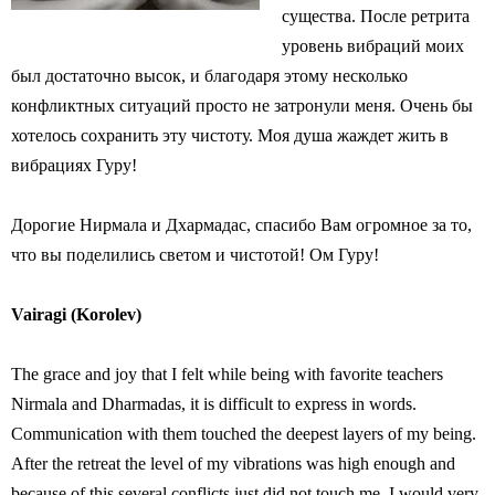
существа. После ретрита
уровень вибраций моих
был достаточно высок, и благодаря этому несколько
конфликтных ситуаций просто не затронули меня. Очень бы
хотелось сохранить эту чистоту. Моя душа жаждет жить в
вибрациях Гуру!
Дорогие Нирмала и Дхармадас, спасибо Вам огромное за то,
что вы поделились светом и чистотой! Ом Гуру!
Vairagi (Korolev)
The grace and joy that I felt while being with favorite teachers
Nirmala and Dharmadas, it is difficult to express in words.
Communication with them touched the deepest layers of my being.
After the retreat the level of my vibrations was high enough and
because of this several conflicts just did not touch me. I would very