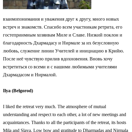
взаимопонимания и уважения друг к другу, много новых
встреч и знакомств. Спасибо всем участникам ретрита, его
гостеприимным хозяивам Миле и Славе. Низкий поклон и
благодарность Дхармадасу и Нирмале за их безусловную
любовь, служение линии Учителей и инициацию в Крийю.
После неё чувствую прилив вдохновения. Вновь хочу
встретиться со всеми и с нашими любимыми учителями
Дхармадасом и Нирмалой.
Ilya (Belgorod)
I liked the retreat very much. The atmosphere of mutual
understanding and respect to each other, a lot of new meetings and
acquaintances. Thanks to all the participants of the retreat, its hosts
Mila and Slava. Low bow and gratitude to Dharmadas and Nirmala