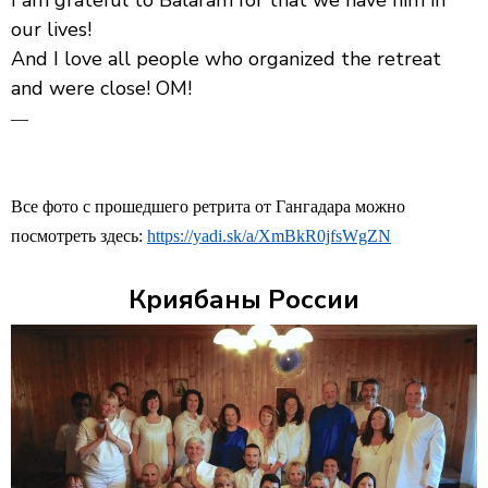
I am grateful to Balaram for that we have him in
our lives!
And I love all people who organized the retreat
and were close! OM!
—
Все фото с прошедшего ретрита от Гангадара можно
посмотреть здесь:
https://yadi.sk/a/XmBkR0jfsWgZN
Криябаны России