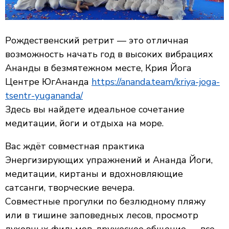
Рождественский ретрит — это отличная
возможность начать год в высоких вибрациях
Ананды в безмятежном месте, Крия Йога
Центре ЮгАнанда
https://ananda.team/kriya-joga-
tsentr-yugananda/
Здесь вы найдете идеальное сочетание
медитации, йоги и отдыха на море.
Вас ждёт совместная практика
Энергизирующих упражнений и Ананда Йоги,
медитации, киртаны и вдохновляющие
сатсанги, творческие вечера.
Совместные прогулки по безлюдному пляжу
или в тишине заповедных лесов, просмотр
духовных фильмов, дружеское общение — все