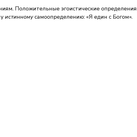
ниям. Положительные эгоистические определения
му
истинному
самоопределению: «Я един с Богом».