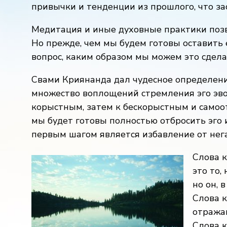
привычки и тенденции из прошлого, что за
Медитация и иные духовные практики позв
Но прежде, чем мы будем готовы оставить е
вопрос, каким образом мы можем это сдела
Свами Криянанда дал чудесное определение
множество воплощений стремления эго эво
корыстным, затем к бескорыстным и самоот
мы будет готовы полностью отбросить эго 
первым шагом является избавление от нег
Слова 
это то,
но он, 
Слова к
отражаю
Слова к