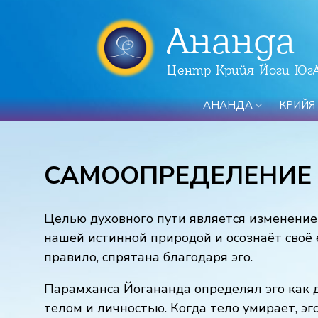
Ананда
Центр Крийя Йоги Юг
АНАНДА
КРИЙЯ
САМООПРЕДЕЛЕНИЕ
Целью духовного пути является изменение 
нашей истинной природой и осознаёт своё 
правило, спрятана благодаря эго.
Парамханса Йогананда определял эго как 
телом и личностью. Когда тело умирает, эго