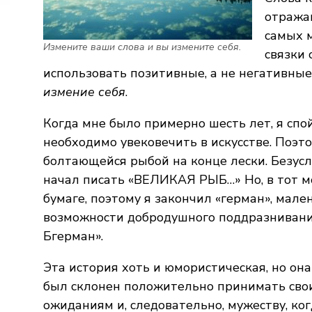
отража
самых 
Измените ваши слова и вы измените себя.
связки 
использовать позитивные, а не негативные
измение себя
.
Когда мне было примерно шесть лет, я спо
необходимо увековечить в искусстве. Поэт
болтающейся рыбой на конце лески. Безусл
начал писать «ВЕЛИКАЯ РЫБ…» Но, в тот мо
бумаге, поэтому я закончил «герман», мал
возможности добродушного поддразнивания
Бгерман».
Эта история хоть и юмористическая, но она
был склонен положительно принимать сво
ожиданиям и, следовательно, мужеству, ко