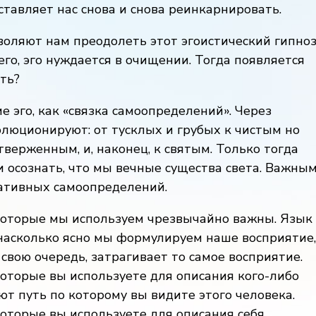
ставляет нас снова и снова реинкарнировать.
оляют нам преодолеть этот эгоистический гипноз
го, эго нуждается в очищении. Тогда появляется
ть?
 эго, как «связка самоопределений». Через
люционируют: от тусклых и грубых к чистым но
верженным, и, наконец, к святым. Только тогда
и осознать, что мы вечные существа света. Важны
ативных самоопределений.
которые мы используем чрезвычайно важны. Язык
 насколько ясно мы формулируем наше восприятие,
в свою очередь, затрагивает то самое восприятие.
оторые вы используете для описания кого-либо
т путь по которому вы видите этого человека.
оторые вы используете для описания себя