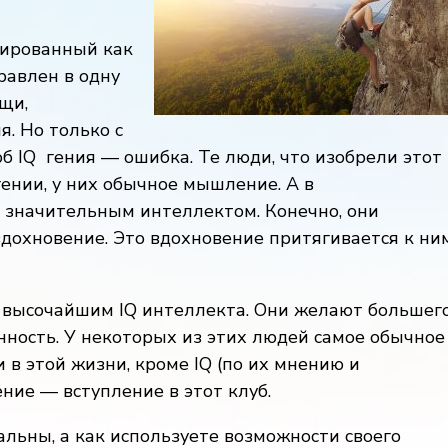
сированный как
равлен в одну
щи,
я. Но только с
б IQ
гения — ошибка. Те люди, что изобрели этот
гении, у них обычное мышление. А в
ь значительным интеллектом. Конечно, они
вдохновение. Это вдохновение притягивается к ни
с высочайшим IQ интеллекта. Они желают большег
нность. У некоторых из этих людей самое обычное
 в этой жизни, кроме IQ (по их мнению и
ние — вступление в этот клуб.
льны, а как используете возможности своего