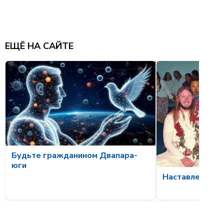
ЕЩЁ НА САЙТЕ
Будьте гражданином Двапара-
юги
Наставления С