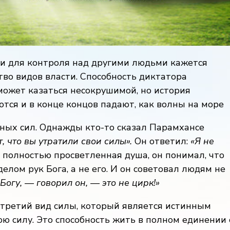
ти для контроля над другими людьми кажется
во видов власти. Способность диктатора
может казаться несокрушимой, но история
тся и в конце концов падают, как волны на море
нных сил. Однажды кто-то сказал Парамхансе
 что вы утратили свои силы».
Он ответил:
«Я не
к полностью просветленная душа, он понимал, что
елом рук Бога, а не его. И он советовал людям не
 Богу, — говорил он, — это не цирк!»
 третий вид силы, который является истинным
ю силу. Это способность жить в полном единении 