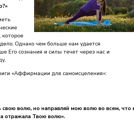
р?»
меть
ческие
, которое
 дело. Однако чем больше нам удается
ше Его сознания и силы течет через нас и
у.
книги «Аффирмации для самоисцеления»:
 свою волю, но направляй мою волю во всем, что 
а отражала Твою волю».