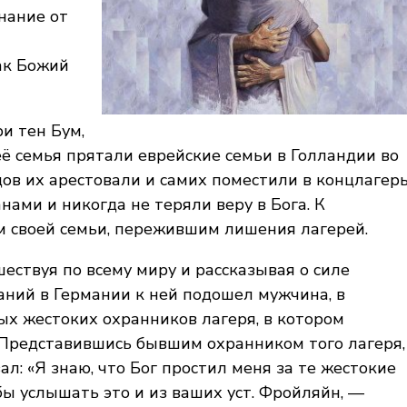
нание от
ак Божий
и тен Бум,
 её семья прятали еврейские семьи в Голландии во
ов их арестовали и самих поместили в концлагерь
ами и никогда не теряли веру в Бога. К
 своей семьи, пережившим лишения лагерей.
ествуя по всему миру и рассказывая о силе
аний в Германии к ней подошел мужчина, в
мых жестоких охранников лагеря, в котором
. Представившись бывшим охранником того лагеря,
ал: «Я знаю, что Бог простил меня за те жестокие
бы услышать это и из ваших уст. Фройляйн, —