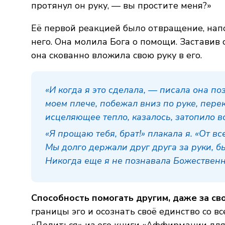
протянул он руку, — вы простите меня?»
Её первой реакцией было отвращение, нап
него. Она молила Бога о помощи. Заставив с
она скованно вложила свою руку в его.
«И когда я это сделала, —
писала она по
моем плече, побежал вниз по руке, пере
исцеляющее тепло, казалось, затопило вс
«Я прощаю тебя, брат!»
плакала я.
«От вс
Мы долго держали друг друга за руки, 
Никогда еще я не познавала Божественну
Способность помогать другим, даже за сво
границы эго и осознать своё единство со 
«Делиться» из его книги «Аффирмации для