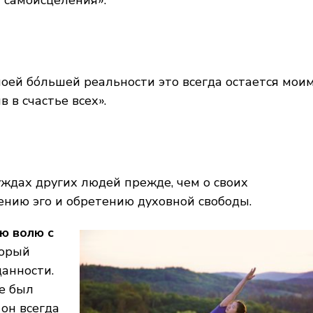
 моей бóльшей реальности это всегда остается моим
в в счастье всех».
ждах других людей прежде, чем о своих
ению эго и обретению духовной свободы.
ю волю с
торый
данности.
не был
 он всегда