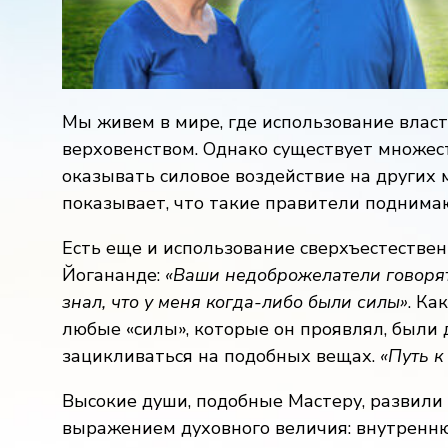
Мы живем в мире, где использование влас
верховенством. Однако существует множест
оказывать силовое воздействие на других 
показывает, что такие правители поднимаю
Есть еще и использование сверхъестестве
Йогананде:
«Ваши недоброжелатели говорят,
знал, что у меня когда-либо были силы»
. Ка
любые «силы», которые он проявлял, были д
зацикливаться на подобных вещах.
«Путь к
Высокие души, подобные Мастеру, развили
выражением духовного величия: внутренню