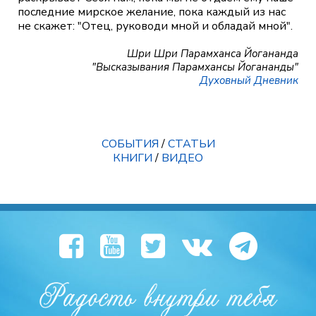
последние мирское желание, пока каждый из нас
не скажет: "Отец, руководи мной и обладай мной".
Шри Шри Парамханса Йогананда
"Высказывания Парамхансы Йогананды"
Духовный Дневник
СОБЫТИЯ
/
СТАТЬИ
КНИГИ
/
ВИДЕО