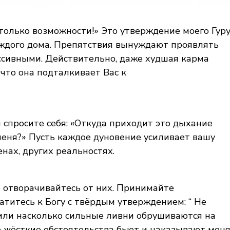
только возможности!» Это утверждение моего Гур
аждого дома. Препятствия вынуждают проявлять
ассивными. Действительно, даже худшая карма
 что она подталкивает Вас к
 спросите себя: «Откуда приходит это дыхание
 меня?» Пусть каждое дуновение усиливает вашу
енах, других реальностях.
е отворачивайтесь от них. Принимайте
атитесь к Богу с твёрдым утверждением: “ Не
 или насколько сильные ливни обрушиваются на
е жёсткие обстоятельства бьют и наказывают меня