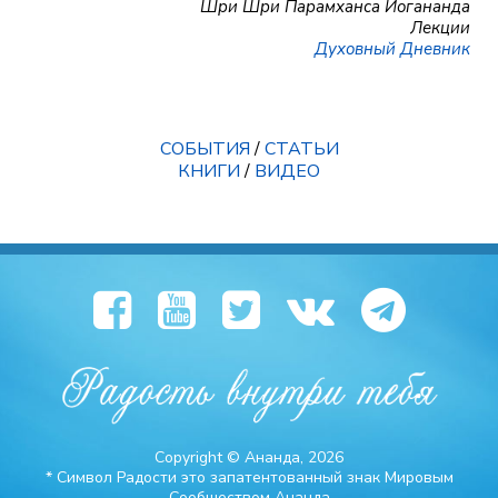
Шри Шри Парамханса Йогананда
Лекции
Духовный Дневник
СОБЫТИЯ
/
СТАТЬИ
КНИГИ
/
ВИДЕО
Copyright © Ананда, 2026
* Символ Радости это запатентованный знак Мировым
Сообществом Ананда