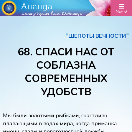
Ананда
МЕНЮ
Центр Крийя Йоги ЮгАнанда
❝
ШЕПОТЫ ВЕЧНОСТИ
❞
68. СПАСИ НАС ОТ
СОБЛАЗНА
СОВРЕМЕННЫХ
УДОБСТВ
Мы были золотыми рыбками, счастливо
плавающими в водах мира, когда приманка
имени, славы и поверхностной дружбы