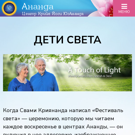
Ананда
МЕНЮ
Центр Крийя Йоги ЮгАнанда
ДЕТИ СВЕТА
Когда Свами Криянанда написал «Фестиваль
света» — церемонию, которую мы читаем
каждое воскресенье в центрах Ананды, — он
включил в нее аллегорию, изображающую