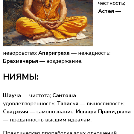
честность;
Астея
—
неворовство;
Апариграха
— нежадность;
Брахмачарья
— воздержание.
НИЯМЫ:
Шауча
— чистота;
Сантоша
—
удовлетворенность;
Тапасья
— выносливость;
Свадхьяя
— самопознание;
Ишвара Пранидхана
— преданность высшим идеалам.
Практическая проработка этих отношений