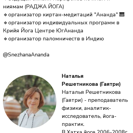
ниямам (РАДЖА ЙОГА)
🔹организатор киртан-медитаций "Ананда" 🎹
🔹организатор индивидуальных программ в
Крийя Йога Центре ЮгАнанда
🔹организатор паломничеств в Индию
@SnezhanaAnanda
Наталья
Решетникова (Гаятри)
Наталья Решетникова
(Гаятри) - преподаватель
физики, аналитик-
исследователь, йога-
практик.
В Хатха йоге 2006-2008г.