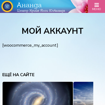
Ананда
МЕНЮ
Центр Крийя Йоги ЮгАнанда
МОЙ АККАУНТ
[woocommerce_my_account]
ЕЩЁ НА САЙТЕ