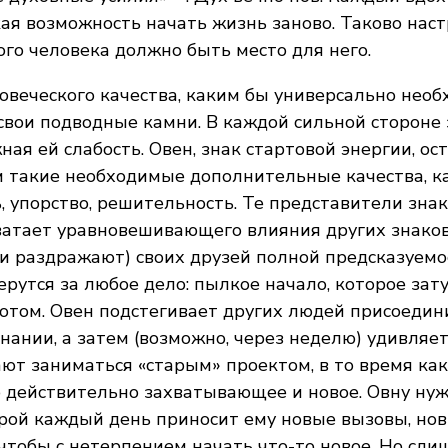
ая возможность начать жизнь заново. Таково наст
го человека должно быть место для него.
овеческого качества, каким бы универсально нео
 свои подводные камни. В каждой сильной стороне
ая ей слабость. Овен, знак стартовой энергии, ос
 такие необходимые дополнительные качества, ка
, упорство, решительность. Те представители знак
ватает уравновешивающего влияния других знаков
и раздражают) своих друзей полной предсказуемос
ерутся за любое дело: пылкое начало, которое зату
том. Овен подстегивает других людей присоедини
нании, а затем (возможно, через неделю) удивляетс
т заниматься «старым» проектом, в то время как
 действительно захватывающее и новое. Овну нуж
орой каждый день приносит ему новые вызовы, но
чтобы с нетерпением начать что-то новое. Но сл