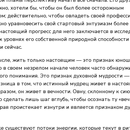
ои планы перспективу начать все сначала. Его дру
жно, хотели бы, чтобы он был более осторожным
; действительно, чтобы овладеть своей профессие
жно уравновесить свой стартовый энтузиазм боле
настоящий прогресс для него заключается в иссле
х уровнях его собственной природной способност
и сейчас.
ысле, жить только настоящим — это признак юнош
о в своем незрелом начале человек часто обнаруж
ого понимания. Это признак духовной мудрости —
зница в том, что истинный мудрец живет в настоя
бразом, он живет в вечности. Овну, склонному к с
о сделать лишь шаг вглубь, чтобы осознать ту «ве
орая проистекает изнутри и является признаком д
е существуют потоки энергии, которые текут в ри