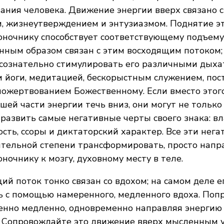
ания человека. Движение энергии вверх связано с
, жизнеутверждением и энтузиазмом. Поднятие э
оночнику способствует соответствующему подъему
енным образом связан с этим восходящим потоком
сознательно стимулировать его различными дых
 йоги, медитацией, бескорыстным служением, пос
пожертвованием Божественному. Если вместо этог
шей части энергии течь вниз, они могут не только
 развить самые негативные черты своего знака: вл
сть, ссоры и диктаторский характер. Все эти нег
ительной степени трансформировать, просто напр
оночнику к мозгу, духовному месту в теле.
ий поток тонко связан со вдохом; на самом деле 
ь с помощью намеренного, медленного вдоха. Поп
енно медленно, одновременно направляя энергию 
. Сопровождайте это движение вверх мысленным