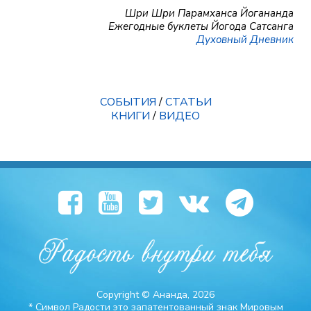
Шри Шри Парамханса Йогананда
Ежегодные буклеты Йогода Сатсанга
Духовный Дневник
СОБЫТИЯ
/
СТАТЬИ
КНИГИ
/
ВИДЕО
Copyright © Ананда, 2026
* Символ Радости это запатентованный знак Мировым