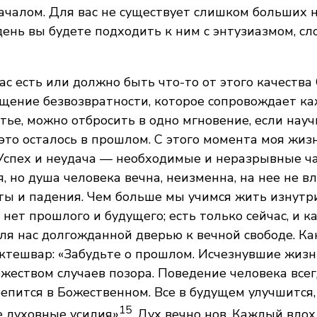
ачалом. Для вас не существует слишком больших 
ень вы будете подходить к ним с энтузиазмом, сл
ас есть или должно быть что-то от этого качества 
щение безвозвратности, которое сопровождает ка
тье, можно отбросить в одно мгновение, если науч
 это осталось в прошлом. С этого момента моя жиз
 Успех и неудача — необходимые и неразрывные ч
, но душа человека вечна, неизменна, на нее не 
ы и падения. Чем больше мы учимся жить изнутри
 нет прошлого и будущего; есть только сейчас, и
ля нас долгожданной дверью к вечной свободе. Ка
тешвар: «Забудьте о прошлом. Исчезнувшие жизн
еством случаев позора. Поведение человека всег
репится в Божественном. Все в будущем улучшится,
15
е духовные усилия»
. Дух вечно нов. Каждый вдох