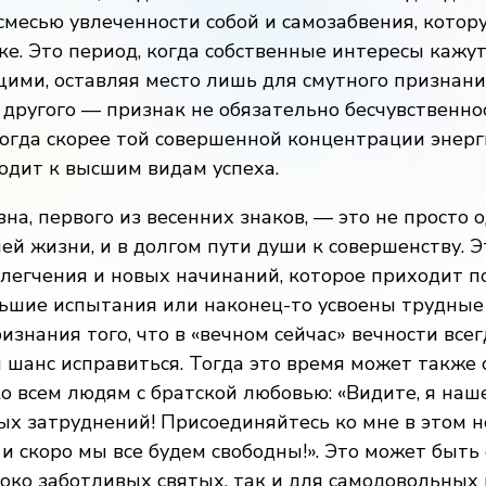
смесью увлеченности собой и самозабвения, кото
ке. Это период, когда собственные интересы кажу
ими, оставляя место лишь для смутного признани
 другого — признак не обязательно бесчувственно
ногда скорее той совершенной концентрации энерг
одит к высшим видам успеха.
на, первого из весенних знаков, — это не просто 
ей жизни, и в долгом пути души к совершенству. 
легчения и новых начинаний, которое приходит по
ьшие испытания или наконец-то усвоены трудные 
изнания того, что в «вечном сейчас» вечности всег
шанс исправиться. Тогда это время может также 
о всем людям с братской любовью: «Видите, я наш
ых затруднений! Присоединяйтесь ко мне в этом 
и скоро мы все будем свободны!». Это может быть 
око заботливых святых, так и для самодовольных