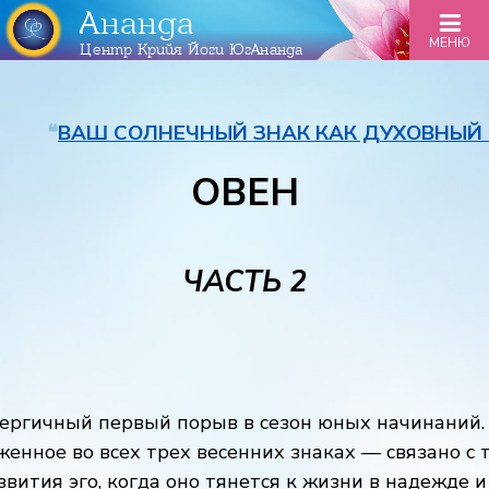
Ананда
МЕНЮ
Центр Крийя Йоги ЮгАнанда
❝
ВАШ СОЛНЕЧНЫЙ ЗНАК КАК ДУХОВНЫЙ
ОВЕН
ЧАСТЬ 2
нергичный первый порыв в сезон юных начинаний.
енное во всех трех весенних знаках — связано с 
вития эго, когда оно тянется к жизни в надежде и