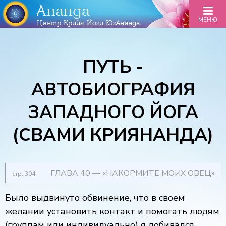
Ананда
МЕНЮ
Центр Крийя Йоги ЮгАнанда
ПУТЬ -
АВТОБИОГРАФИЯ
ЗАПАДНОГО ЙОГА
(СВАМИ КРИЯНАНДА)
ГЛАВА 40 — «НАКОРМИТЕ МОИХ ОВЕЦ»
стр. 304
Было выдвинуто обвинение, что в своем
желании установить контакт и помогать людям
(группам или индивидуально) я добивался