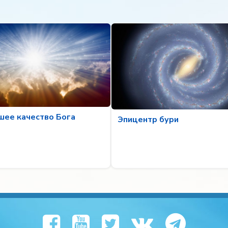
шее качество Бога
Эпицентр бури