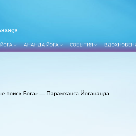
Ананда
 ЙОГА
АНАНДА ЙОГА
СОБЫТИЯ
ВДОХНОВЕН
 не поиск Бога» — Парамханса Йогананда