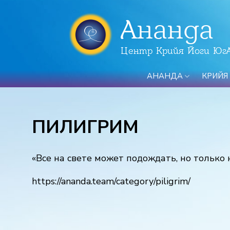
Ананда
Центр Крийя Йоги Юг
АНАНДА
КРИЙЯ
ПИЛИГРИМ
«Все на свете может подождать, но только
https://ananda.team/category/piligrim/