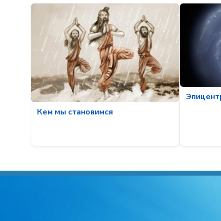
Эпицент
Кем мы становимся