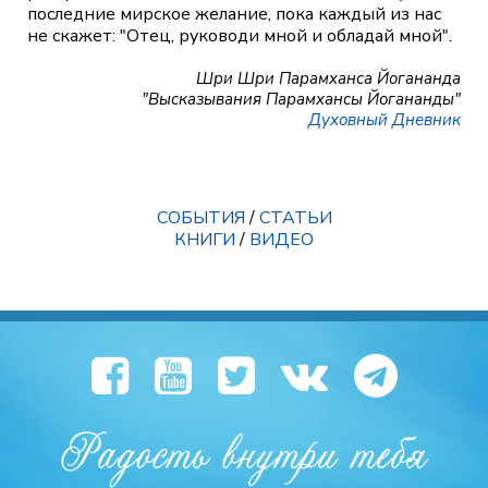
последние мирское желание, пока каждый из нас
не скажет: "Отец, руководи мной и обладай мной".
Шри Шри Парамханса Йогананда
"Высказывания Парамхансы Йогананды"
Духовный Дневник
СОБЫТИЯ
/
СТАТЬИ
КНИГИ
/
ВИДЕО