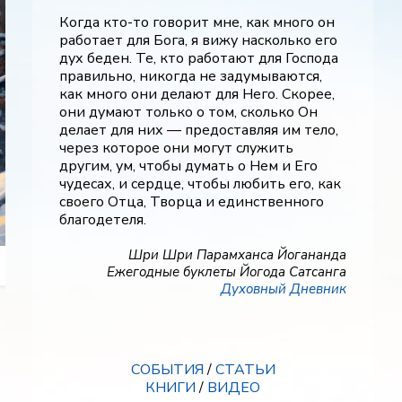
Когда кто-то говорит мне, как много он
работает для Бога, я вижу насколько его
дух беден. Те, кто работают для Господа
правильно, никогда не задумываются,
как много они делают для Него. Скорее,
они думают только о том, сколько Он
Осозна
делает для них — предоставляя им тело,
Путешествие Дживана
через которое они могут служить
другим, ум, чтобы думать о Нем и Его
чудесах, и сердце, чтобы любить его, как
своего Отца, Творца и единственного
благодетеля.
Шри Шри Парамханса Йогананда
Ежегодные буклеты Йогода Сатсанга
Духовный Дневник
СОБЫТИЯ
/
СТАТЬИ
КНИГИ
/
ВИДЕО