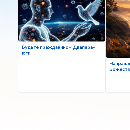
Будьте гражданином Двапара-
юги
Направл
Божеств