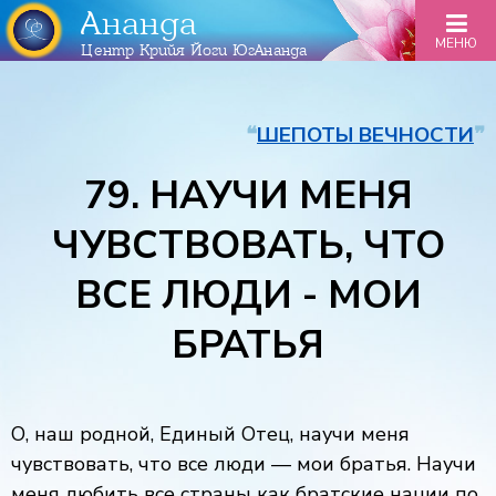
Ананда
МЕНЮ
Центр Крийя Йоги ЮгАнанда
❝
ШЕПОТЫ ВЕЧНОСТИ
❞
79. НАУЧИ МЕНЯ
ЧУВСТВОВАТЬ, ЧТО
ВСЕ ЛЮДИ - МОИ
БРАТЬЯ
О, наш родной, Единый Отец, научи меня
чувствовать, что все люди — мои братья. Научи
меня любить все страны как братские нации по