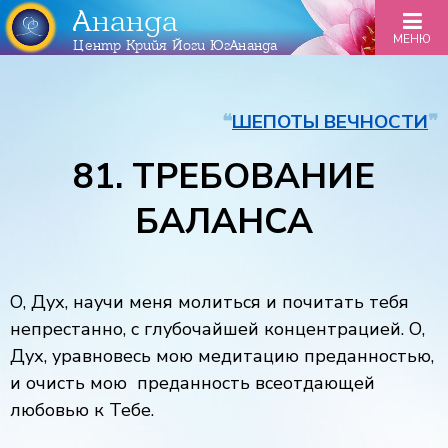
Ананда
МЕНЮ
Центр Крийя Йоги ЮгАнанда
❝
ШЕПОТЫ ВЕЧНОСТИ
❞
81. ТРЕБОВАНИЕ
БАЛАНСА
О, Дух, научи меня молиться и почитать тебя
непрестанно, с глубочайшей концентрацией. О,
Дух, уравновесь мою медитацию преданностью,
и очисть мою преданность всеотдающей
любовью к Тебе.