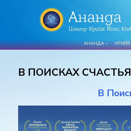
Ананда
Центр Крийя Йоги Юг
АНАНДА
КРИЙЯ
В ПОИСКАХ СЧАСТЬ
В Поис