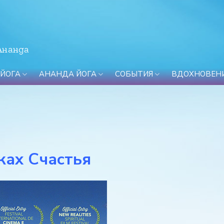
Ананда
 ЙОГА
АНАНДА ЙОГА
СОБЫТИЯ
ВДОХНОВЕН
Я
ках Счастья