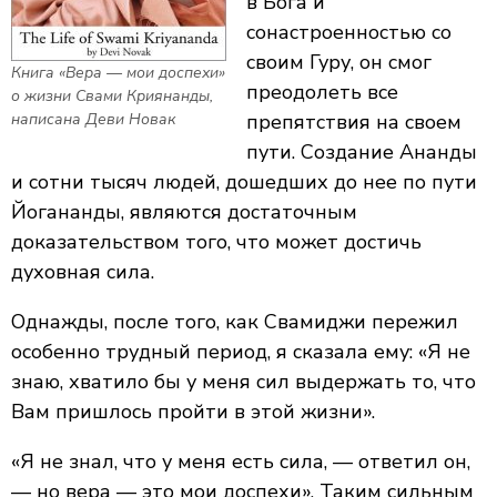
в Бога и
сонастроенностью со
своим Гуру, он смог
Книга «Вера — мои доспехи»
преодолеть все
о жизни Свами Криянанды,
написана Деви Новак
препятствия на своем
пути. Создание Ананды
и сотни тысяч людей, дошедших до нее по пути
Йогананды, являются достаточным
доказательством того, что может достичь
духовная сила.
Однажды, после того, как Свамиджи пережил
особенно трудный период, я сказала ему: «Я не
знаю, хватило бы у меня сил выдержать то, что
Вам пришлось пройти в этой жизни».
«Я не знал, что у меня есть сила, — ответил он,
— но вера — это мои доспехи». Таким сильным