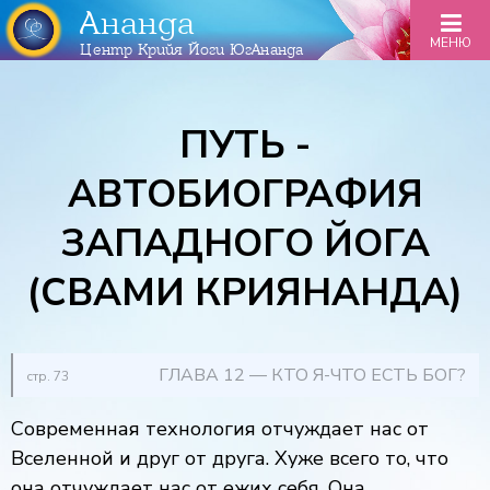
Ананда
МЕНЮ
Центр Крийя Йоги ЮгАнанда
ПУТЬ -
АВТОБИОГРАФИЯ
ЗАПАДНОГО ЙОГА
(СВАМИ КРИЯНАНДА)
ГЛАВА 12 — КТО Я-ЧТО ЕСТЬ БОГ?
стр. 73
Современная технология отчуждает нас от
Вселенной и друг от друга. Хуже всего то, что
она отчуждает нас от ежих себя. Она