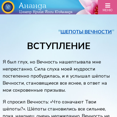
Ананда
МЕНЮ
Центр Крийя Йоги ЮгАнанда
❝
ШЕПОТЫ ВЕЧНОСТИ
❞
ВСТУПЛЕНИЕ
Я был глух, но Вечность нашептывала мне
непрестанно. Сила слуха моей мудрости
постепенно пробудилась, и я услышал шёпоты
Вечности, становящиеся все яснее, в ответ на
мои сокровенные призывы.
Я спросил Вечность: «Что означают Твои
шёпоты?». Шёпоты становились все сильнее,
пока, наконец, очень неожиданно, Вечность не